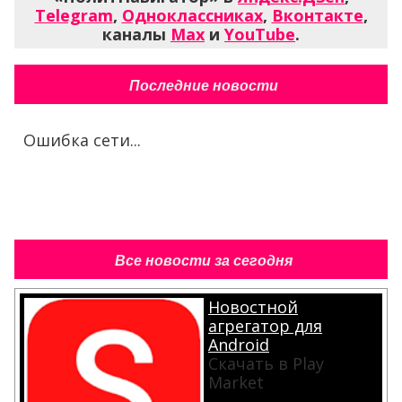
Telegram
,
Одноклассниках
,
Вконтакте
,
каналы
Max
и
YouTube
.
Последние новости
Ошибка сети...
Все новости за сегодня
Новостной
агрегатор для
Android
Скачать в Play
Market