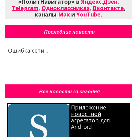
«ПолитНавигатор» в
Яндекс.Дзен
,
Telegram
,
Одноклассниках
,
Вконтакте
,
каналы
Max
и
YouTube
.
Последние новости
Ошибка сети...
Все новости за сегодня
Приложение
новостной
агрегатор для
Android
.