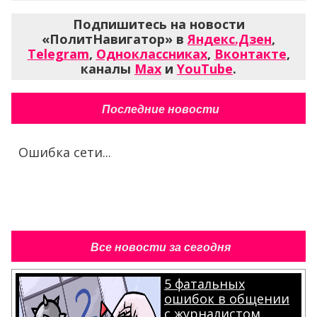
Подпишитесь на новости
«ПолитНавигатор» в
Яндекс.Дзен
,
Telegram
,
Одноклассниках
,
Вконтакте
,
каналы
Max
и
YouTube
.
Последние новости
Ошибка сети...
Все новости за сегодня
5 фатальных
ошибок в общении
с журналистом