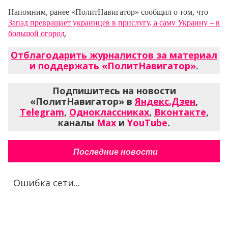
Напомним, ранее «ПолитНавигатор» сообщил о том, что
Запад превращает украинцев в прислугу, а саму Украину – в
большой огород
.
Отблагодарить журналистов за материал
и поддержать «ПолитНавигатор»
.
Подпишитесь на новости
«ПолитНавигатор» в
Яндекс.Дзен
,
Telegram
,
Одноклассниках
,
Вконтакте
,
каналы
Max
и
YouTube
.
Последние новости
Ошибка сети...