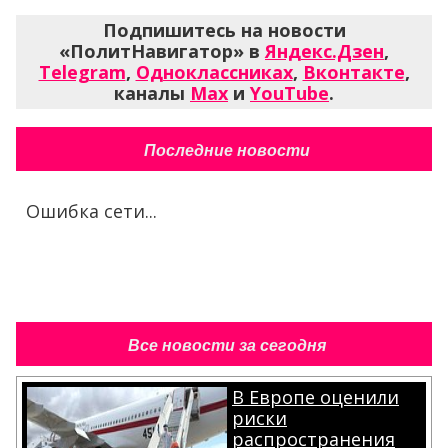
Подпишитесь на новости
«ПолитНавигатор» в
Яндекс.Дзен
,
Telegram
,
Одноклассниках
,
Вконтакте
,
каналы
Max
и
YouTube
.
Последние новости
Ошибка сети...
Все новости за сегодня
В Европе оценили
риски
распространения