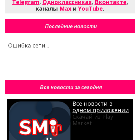
Telegram
,
Одноклассниках
,
Вконтакте
,
каналы
Max
и
YouTube
.
Последние новости
Ошибка сети...
Все новости за сегодня
Все новости в
одном приложении
Скачай из Play
Market