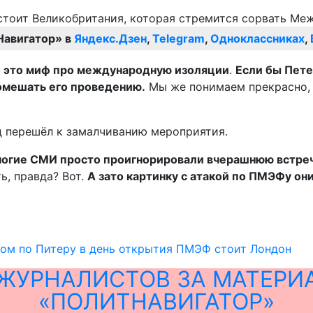
Навигатор» в
Яндекс.Дзен
,
Telegram
,
Одноклассниках
,
то это миф про международную изоляции
.
Если бы Пет
омешать его проведению.
Мы же понимаем прекрасно, ч
д перешёл к замалчиванию мероприятия.
 Многие СМИ просто проигнорировали вчерашнюю встр
ь, правда? Вот.
А зато картинку с атакой по П
М
ЭФу они
ром по Питеру в день открытия ПМЭФ стоит Лондон
ЖУРНАЛИСТОВ ЗА МАТЕРИ
«ПОЛИТНАВИГАТОР»