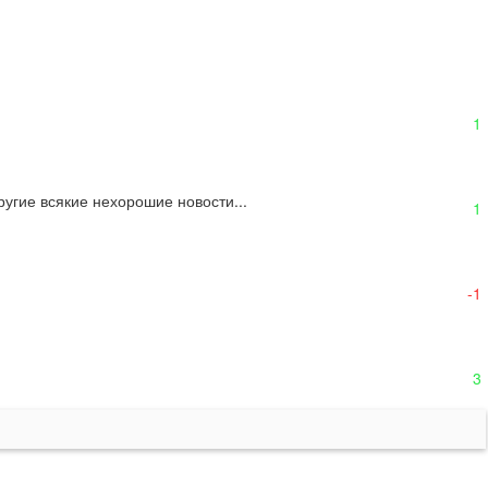
1
ругие всякие нехорошие новости...
1
-1
3