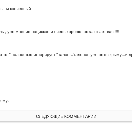
т. ты конченный
ь , уже мнение нациское и очень хорошо  показывает вас !!!!
 то **полностью игнорирует**талоны/талонов уже нет/в крыму...и д
кому.
СЛЕДУЮЩИЕ КОММЕНТАРИИ