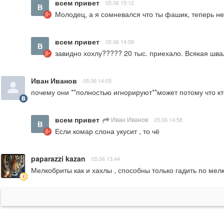
всем привет
05.06 15:12
Молодец, а я сомневался что ты фашик, теперь не
всем привет
05.06 14:59
завидно хохлу????? 20 тыс. приехало. Всякая швал
Иван Иванов
05.06 14:03
почему они **полностью игнорируют**может потому что кто
всем привет
Иван Иванов
05.06 14:58
Если комар слона укусит , то чё
paparazzi kazan
05.06 13:44
Мелкобриты как и хахлы , способны только гадить по мел