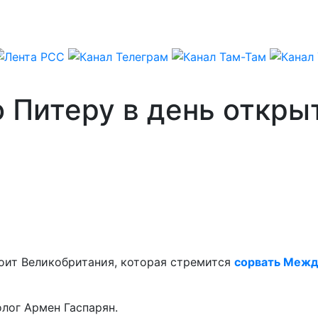
о Питеру в день откр
оит Великобритания, которая стремится
сорвать Межд
лог Армен Гаспарян.