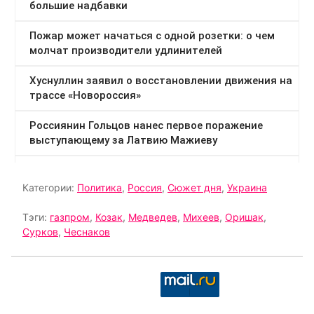
Категории:
Политика
,
Россия
,
Сюжет дня
,
Украина
Тэги:
газпром
,
Козак
,
Медведев
,
Михеев
,
Оришак
,
Сурков
,
Чеснаков