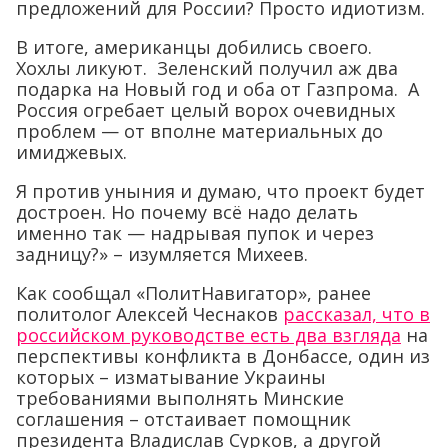
предложений для России? Просто идиотизм.
В итоге, американцы добились своего.
Хохлы ликуют. Зеленский получил аж два
подарка на Новый год и оба от Газпрома. А
Россия огребает целый ворох очевидных
проблем — от вполне материальных до
имиджевых.
Я против уныния и думаю, что проект будет
достроен. Но почему всё надо делать
именно так — надрывая пупок и через
задницу?» – изумляется Михеев.
Как сообщал «ПолитНавигатор», ранее
политолог Алексей Чеснаков
рассказал, что в
российском руководстве есть два взгляда
на
перспективы конфликта в Донбассе, один из
которых – изматывание Украины
требованиями выполнять Минские
соглашения – отстаивает помощник
президента Владислав Сурков, а другой