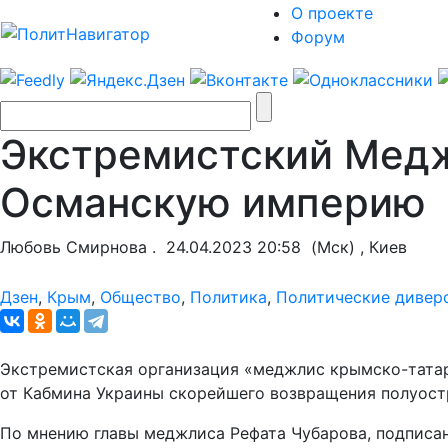
О проекте
Форум
Экстремистский Медж
Османскую империю
Любовь Смирнова .
24.04.2023 20:58
(Мск) , Киев
Дзен
,
Крым
,
Общество
,
Политика
,
Политические дивер
Экстремистская организация «меджлис крымско-татарс
от Кабмина Украины скорейшего возвращения полуост
По мнению главы меджлиса Рефата Чубарова, подписа