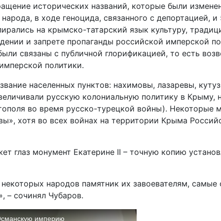
звращение исторических названий, которые были измен
рода, в ходе геноцида, связанного с депортацией, и 
ирались на крымско-татарский язык культуру, традиции
ждении и запрете пропаганды российской имперской по
 были связаны с публичной глорификацией, то есть во
имперской политики.
звание населенных пунктов: нахимовы, лазаревы, кутуз
звеличивали русскую колониальную политику в Крыму,
ополя во время русско-турецкой войны). Некоторые м
вы», хотя во всех войнах на территории Крыма Россий
т глаз монумент Екатерине II – точную копию установ
ля некоторых народов памятник их завоевателям, самы
, – сочинял Чубаров.