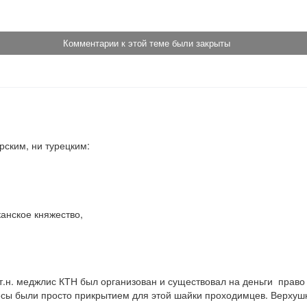
Комментарии к этой теме были закрыты
ским, ни турецким:

т.н. меджлис КТН был организован и существовал на деньги  право 
ресы были просто прикрытием для этой шайки проходимцев. Верхуш