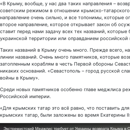
«В Крыму, вообще, у нас два таких направления – во
советским режимом в отношении крымско-татарского на
направление очень сильно, и все топонимы, которые оп
второе направление, которое открывает закон об осу
ставит перед нами задачу всех тех названий, которые
украинской территории или оправданием российской 
Таких названий в Крыму очень много. Прежде всего, на
линии названий. Очень много памятников, которые во
затопленным кораблям в честь Первой обороны Севаст
никаких оснований. «Севастополь – город русской сла
войны в Крыму».
Среди новых памятников особенно главе меджлиса реже
Российской империи.
«Для крымских татар это всё равно, что поставить д
крымских татар, были заложены во время Екатерины II»