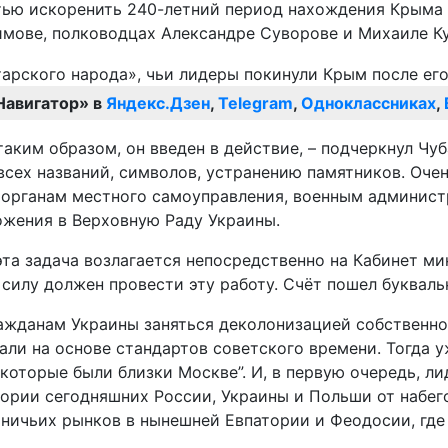
тью искоренить 240-летний период нахождения Крыма 
химове, полководцах Александре Суворове и Михаиле К
Навигатор» в
Яндекс.Дзен
,
Telegram
,
Одноклассниках
,
 таким образом, он введен в действие, – подчеркнул Ч
сех названий, символов, устранению памятников. Очен
м органам местного самоуправления, военным админист
ожения в Верховную Раду Украины.
та задача возлагается непосредственно на Кабинет ми
 силу должен провести эту работу. Счёт пошел букваль
ажданам Украины заняться деколонизацией собственног
вали на основе стандартов советского времени. Тогда
которые были близки Москве”. И, в первую очередь, л
ории сегодняшних России, Украины и Польши от набег
ичьих рынков в нынешней Евпатории и Феодосии, где 