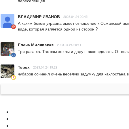
переселенцев
ВЛАДИМИР ИВАНОВ
2023.04.24 20:45
А каким боком украина имеет отношение к Османской им
виде, которая является одной из сторон ?
Елена Милявская
2023.04.24 20:11
Три раза ха. Так вам хохлы и дадут такое сделать. От если
Терех
2023.04.24 19:29
чубаров сочинил очень весёлую задумку для каклостана 