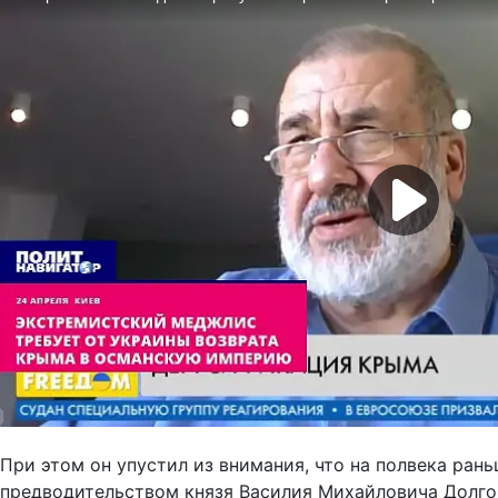
При этом он упустил из внимания, что на полвека ра
предводительством князя Василия Михайловича Долгор