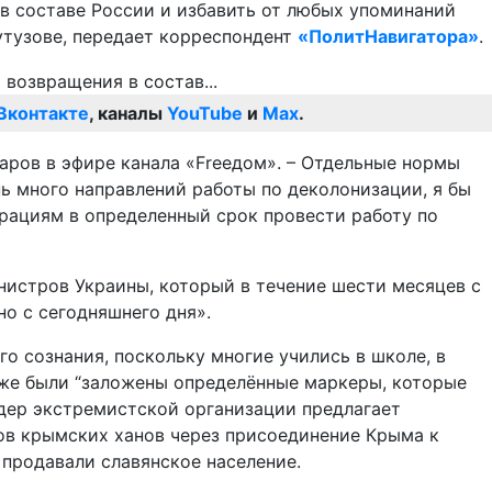
в составе России и избавить от любых упоминаний
утузове, передает корреспондент
«ПолитНавигатора»
.
Вконтакте
, каналы
YouTube
и
Max
.
убаров в эфире канала «Freeдом». – Отдельные нормы
ь много направлений работы по деколонизации, я бы
рациям в определенный срок провести работу по
нистров Украины, который в течение шести месяцев с
но c сегодняшнего дня».
о сознания, поскольку многие учились в школе, в
 уже были “заложены определённые маркеры, которые
идер экстремистской организации предлагает
ов крымских ханов через присоединение Крыма к
продавали славянское население.