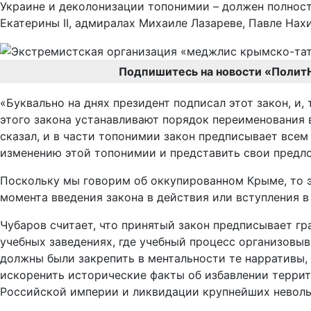
Украине и деколонизации топонимии – должен полнос
Екатерины II, адмиралах Михаиле Лазареве, Павле На
Подпишитесь на новости «Полит
«Буквально на днях президент подписал этот закон, и,
этого закона устанавливают порядок переименования в
сказал, и в части топонимии закон предписывает все
изменению этой топонимии и представить свои предл
Поскольку мы говорим об оккупированном Крыме, то э
момента введения закона в действия или вступления в
Чубаров считает, что принятый закон предписывает гр
учебных заведениях, где учебный процесс организовы
должны были закрепить в ментальности те нарративы, 
искоренить исторические факты об избавлении террит
Российской империи и ликвидации крупнейших невольн