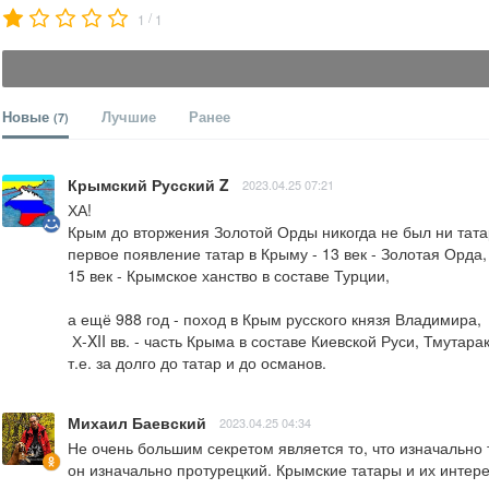
/
1
1
Новые
Лучшие
Ранее
(7)
Крымский Русский Z
2023.04.25 07:21
ХА!

Крым до вторжения Золотой Орды никогда не был ни татар
первое появление татар в Крыму - 13 век - Золотая Орда,

15 век - Крымское ханство в составе Турции,

а ещё 988 год - поход в Крым русского князя Владимира,

 Х-XII вв. - часть Крыма в составе Киевской Руси, Тмутараканское княжество,

т.е. за долго до татар и до османов.
Михаил Баевский
2023.04.25 04:34
Не очень большим секретом является то, что изначально 
он изначально протурецкий. Крымские татары и их инте