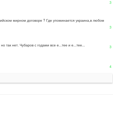
3
ийском мирном договоре ? Где упоминается украина,в любом 
3
 так нет. Чубаров с годами все е...тее и е...тее...
3
4