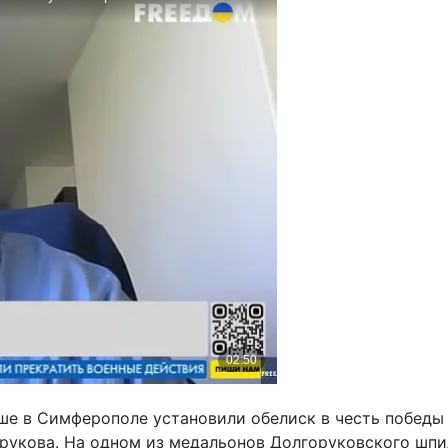
ньше в Симферополе установили обелиск в честь побед
укова. На одном из медальонов Долгоруковского шпил