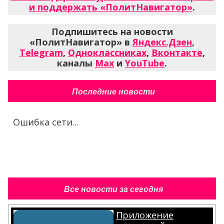
и поддержать «ПолитНавигатор»
.
Подпишитесь на новости
«ПолитНавигатор» в
Яндекс.Дзен
,
Telegram
,
Одноклассниках
,
Вконтакте
,
каналы
Max
и
YouTube
.
Последние новости
Ошибка сети...
Все новости за сегодня
Приложение