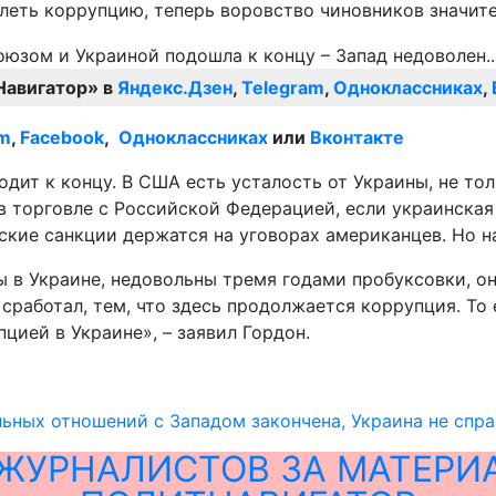
олеть коррупцию, теперь воровство чиновников значит
Навигатор» в
Яндекс.Дзен
,
Telegram
,
Одноклассниках
,
am
,
Facebook
,
Одноклассниках
или
Вконтакте
т к концу. В США есть усталость от Украины, не толь
 в торговле с Российской Федерацией, если украинская
ейские санкции держатся на уговорах американцев. Но 
 в Украине, недовольны тремя годами пробуксовки, о
 сработал, тем, что здесь продолжается коррупция. То
ией в Украине», – заявил Гордон.
ьных отношений с Западом закончена, Украина не спр
ЖУРНАЛИСТОВ ЗА МАТЕРИ