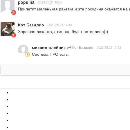
populist
2023.05.21 18:56
Прилетит маленькая ракетка и эта посудина окажется на 
Кот Базилио
2023.05.21 14:45
Хорошая лоханка, отменно будет потоплена)))
михаил олейник
Кот Базилио
2023.05.22 13:53
Система ПРО есть.