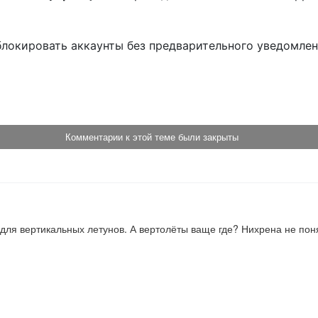
блокировать аккаунты без предварительного уведомле
!
Комментарии к этой теме были закрыты
 для вертикальных летунов. А вертолёты ваще где? Нихрена не пон