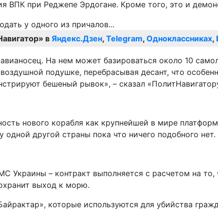
я ВПК при Реджепе Эрдогане. Кроме того, это и демо
Навигатор» в
Яндекс.Дзен
,
Telegram
,
Одноклассниках
,
й авианосец. На нем может базироваться около 10 само
 воздушной подушке, перебрасывая десант, что особен
онстрируют бешеный рывок», – сказал «ПолитНавигатор
ность нового корабля как крупнейшей в мире платфор
у одной другой страны пока что ничего подобного нет.
ВМС Украины – контракт выполняется с расчетом на то,
охранит выход к морю.
Байрактар», которые используются для убийства гражд