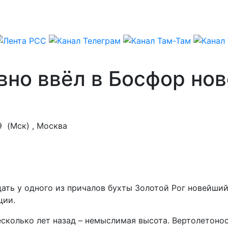
вно ввёл в Босфор но
9
(Мск) , Москва
дать у одного из причалов бухты Золотой Рог новейши
ции.
есколько лет назад – немыслимая высота. Вертолетонос