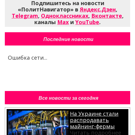
Подпишитесь на новости
«ПолитНавигатор» в
Яндекс.Дзен
,
Telegram
,
Одноклассниках
,
Вконтакте
,
каналы
Max
и
YouTube
.
Последние новости
Ошибка сети...
Все новости за сегодня
На Украине стали
распродавать
майнинг-фермы
Читать подробнее