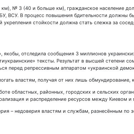
 40 км), № 3 (40 и больше км), гражданское население 
СБУ, ВСУ. В процесс повышения бдительности должны 
 укрепления стойкости должна стать слежка за сосед
», якобы, отследила сообщения 3 миллионов украинских
тиукраинские» тексты. Результат в высшей степени со
ься перед репрессивным аппаратом «украинской демок
гать властям, получая от них лишь обмундирование, к
оте областных, районных, городских и сельских орган
рализация и распределение ресурсов между Киевом и
ерия – недоверия властям и службам, разнесённым по з