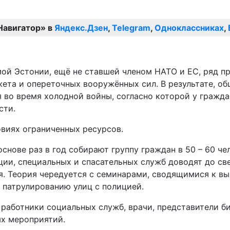
Навигатор» в
Яндекс.Дзен
,
Telegram
,
Одноклассниках
,
имой Эстонии, ещё не ставшей членом НАТО и ЕС, ряд 
ета и опереточных вооружённых сил. В результате, об
я во время холодной войны, согласно которой у гражд
сти.
виях ограниченных ресурсов.
нове раз в год собирают группу граждан в 50 – 60 чело
ции, специальных и спасательных служб доводят до с
я. Теория чередуется с семинарами, сводящимися к вы
 патрулированию улиц с полицией.
 работники социальных служб, врачи, представители би
ых мероприятий.