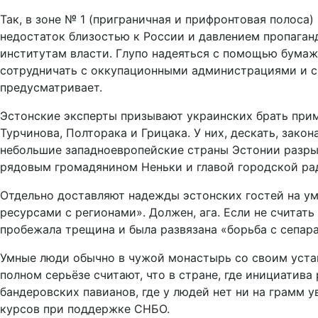
Так, в зоне № 1 (приграничная и прифронтовая полоса
недостаток близостью к России и давлением пропаган
институтам власти. Глупо надеяться с помощью бумаж
сотрудничать с оккупационными администрациями и си
предусматривает.
Эстонские эксперты призывают украинских брать прим
Турчинова, Полторака и Грицака. У них, дескать, зако
небольшие западноевропейские страны Эстонии разры
рядовым громадянином Неньки и главой городской рад
Отдельно доставляют надежды эстонских гостей на ум
ресурсами с регионами». Должен, ага. Если не считат
пробежала трещина и была развязана «борьба с сепар
Умные люди обычно в чужой монастырь со своим устав
полном серьёзе считают, что в стране, где инициатив
бандеровских павианов, где у людей нет ни на грамм
курсов при поддержке СНБО.