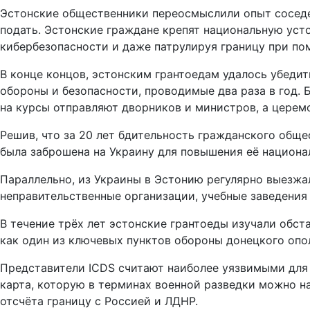
Эстонские общественники переосмыслили опыт соседей
подать. Эстонские граждане крепят национальную уст
кибербезопасности и даже патрулируя границу при п
В конце концов, эстонским грантоедам удалось убедит
обороны и безопасности, проводимые два раза в год. 
на курсы отправляют дворников и министров, а церем
Решив, что за 20 лет бдительность гражданского обще
была заброшена на Украину для повышения её национа
Параллельно, из Украины в Эстонию регулярно выезжа
неправительственные организации, учебные заведения 
В течение трёх лет эстонские грантоеды изучали обст
как один из ключевых пунктов обороны донецкого опо
Представители ICDS считают наиболее уязвимыми для 
карта, которую в терминах военной разведки можно на
отсчёта границу с Россией и ЛДНР.