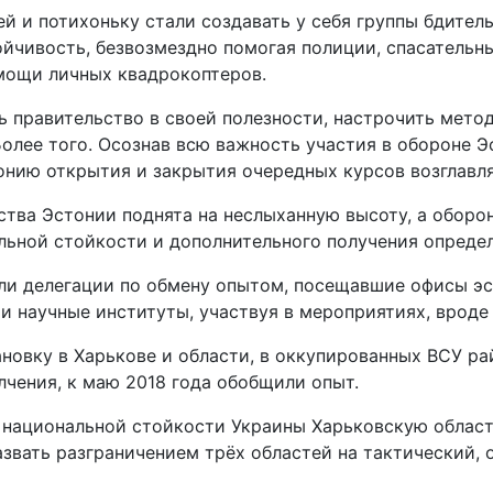
 и потихоньку стали создавать у себя группы бдитель
ойчивость, безвозмездно помогая полиции, спасательн
омощи личных квадрокоптеров.
ь правительство в своей полезности, настрочить мето
Более того. Осознав всю важность участия в обороне Э
онию открытия и закрытия очередных курсов возглавля
ства Эстонии поднята на неслыханную высоту, а оборо
льной стойкости и дополнительного получения определ
ли делегации по обмену опытом, посещавшие офисы эс
и научные институты, участвуя в мероприятиях, вроде
ановку в Харькове и области, в оккупированных ВСУ р
лчения, к маю 2018 года обобщили опыт.
национальной стойкости Украины Харьковскую область 
звать разграничением трёх областей на тактический, 