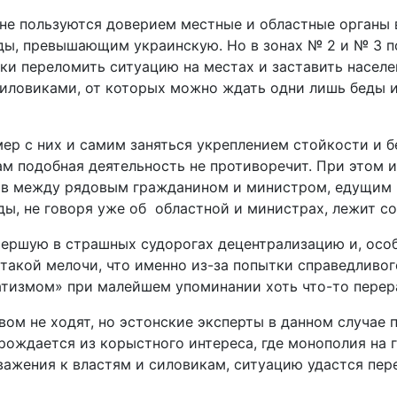
) не пользуются доверием местные и областные органы 
ды, превышающим украинскую. Но в зонах № 2 и № 3 по
ки переломить ситуацию на местах и заставить населе
ловиками, от которых можно ждать одни лишь беды и 
ер с них и самим заняться укреплением стойкости и б
нам подобная деятельность не противоречит. При этом 
в между рядовым гражданином и министром, едущим н
ы, не говоря уже об областной и министрах, лежит с
ершую в страшных судорогах децентрализацию и, особ
ь такой мелочи, что именно из-за попытки справедливо
атизмом» при малейшем упоминании хоть что-то перер
ом не ходят, но эстонские эксперты в данном случае 
а рождается из корыстного интереса, где монополия н
 уважения к властям и силовикам, ситуацию удастся п