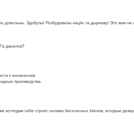
 довольны. Здобулы! Розбудовалы нацiю та дыржаву! Это вам не ор
т?а данилов?
сти к иноагентам

ходные производства

ве коттеджи себе строят силами бесплатных xaxлов, которые дезерт