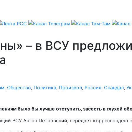
жны» – в ВСУ предлож
а
зм
,
Общество
,
Политика
,
Произвол
,
Россия
,
Скандал
,
Ук
лениям было бы лучше отступить, засесть в глухой о
ащий ВСУ Антон Петровский, передаёт корреспондент 