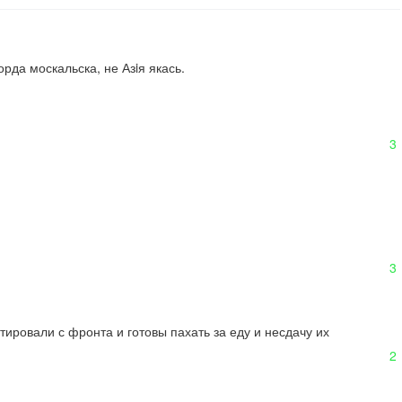
да москальска, не Азiя якась.
3
3
ировали с фронта и готовы пахать за еду и несдачу их 
2