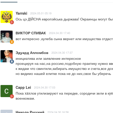
Yarrski
2024.05.01 05:19
Ось цэ ДIЙСНА европэйська дыржава! Окраинцы могут быть
ВИКТОР СПИВАК
2024.04.30 17:40
вот интересно ,кулеба сына вернет или имущества отдас
Эдуард Апломбов
2024.04.30 17:37
инициатива или заявление интересное

проецируя на нас,на россию,подобную практику нужно вве
к жидам что свинтили,забирать имущество и счета,все до
но видимо нашей елитке пока не до них,свое бы уберечь
Capp Lei
2024.04.30 17:03
Пока xaxлов утилизируют на передке, сородичи зели в кye
военкомам.
Никола Русский
2024.04.30 16:58