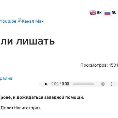
EN
RU
или лишать
Просмотров: 1501
раина
бороне, и дожидаться западной помощи.
«ПолитНавигатора».