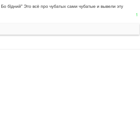
Бо бiдний" Это всё про чубатых сами чубатые и вывели эту 
1