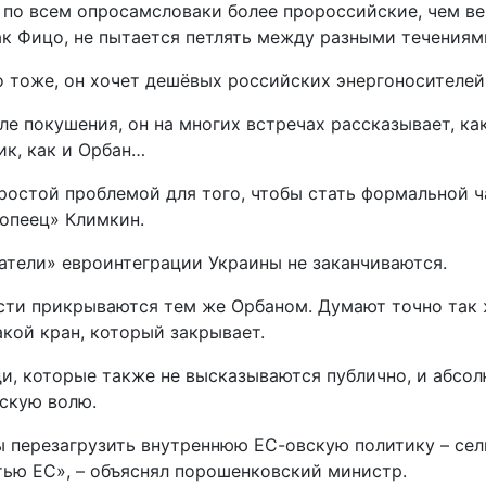
 по всем опросамсловаки более пророссийские, чем ве
как Фицо, не пытается петлять между разными течениям
 тоже, он хочет дешёвых российских энергоносителей, о
е покушения, он на многих встречах рассказывает, как
ик, как и Орбан…
простой проблемой для того, чтобы стать формальной 
ропеец» Климкин.
атели» евроинтеграции Украины не заканчиваются.
сти прикрываются тем же Орбаном. Думают точно так ж
такой кран, который закрывает.
юди, которые также не высказываются публично, и абсо
ескую волю.
бы перезагрузить внутреннюю ЕС-овскую политику – се
ью ЕС», – объяснял порошенковский министр.