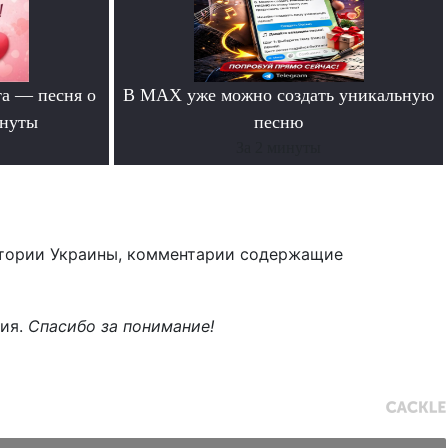
та — песня о
В MAX уже можно создать уникальную
инуты
песню
За 2 минуты
тории Украины, комментарии содержащие
ния.
Спасибо за понимание!