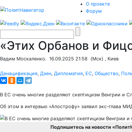
О проекте
Форум
«Этих Орбанов и Фицо
Вадим Москаленко.
16.09.2025 21:58
(Мск) , Киев
Денацификация
,
Дзен
,
Дипломатия
,
ЕС
,
Общество
,
Пол
В ЕС очень многие разделяют скептицизм Венгрии и С
Об этом в интервью «Апострофу» заявил экс-глава МИ
Подпишитесь на новости «Полит