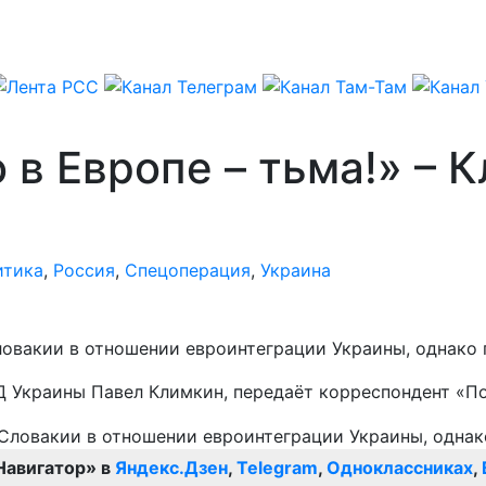
 в Европе – тьма!» – 
итика
,
Россия
,
Спецоперация
,
Украина
ловакии в отношении евроинтеграции Украины, однако 
Д Украины Павел Климкин, передаёт корреспондент «П
Навигатор» в
Яндекс.Дзен
,
Telegram
,
Одноклассниках
,