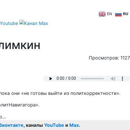
EN
RU
Климкин
Просмотров: 1127
пока они «не готовы выйти из политкорректности».
олитНавигатора».
Вконтакте
, каналы
YouTube
и
Max
.