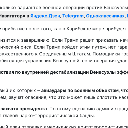
Навигатор» в
Яндекс.Дзен
,
Telegram
,
Одноклассниках
,
е прибытие после того, как в Карибское море прибуде
лизится к завершению. Если Трамп решит приказать нач
ический риск. Если Трамп пойдет этим путем, нет гара
дружественного к Соединенным Штатам. Помощники гов
добится для управления Венесуэлой, если операция удаст
ствия по внутренней дестабилизации Венесуэлы эффе
рвый их которых –
авиаудары по военным объектам, чт
чем, звучат опасения, что это может лишь сплотить нас
 захвата президента
. По этому сценарию администраци
я главой нарко-террористической банды.
ный план отправки американских контртеррористически