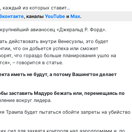
Вконтакте
, каналы
YouTube
и
Max
.
т крупнейший авианосец «Джеральд Р. Форд».
ать действовать внутри Венесуэлы, это будет
нтии, что он добьется успеха или сможет
орят, что гораздо больше планирования ушло на
ся», – говорится в статье.
кта иметь не будут, а потому Вашингтон делает
обы заставить Мадуро бежать или, перемещаясь по
еление вокруг лидера.
я Трампа будет пытаться обойти запреты на убийство
х сил для захвата контроля над аэродромами и, по