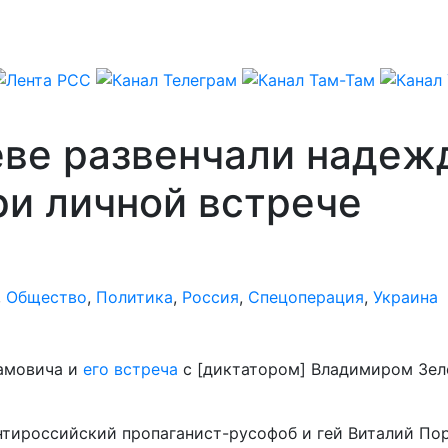
еве развенчали надеж
ри личной встрече
,
Общество
,
Политика
,
Россия
,
Спецоперация
,
Украина
рамовича и
его встреча
с [диктатором] Владимиром Зеле
антироссийский пропаганист-русофоб и гей Виталий По