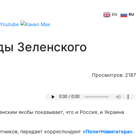
EN
RU
ды Зеленского
Просмотров: 2187
нским якобы показывает, что и Россия, и Украина
ртников, передает корреспондент
«ПолитНавигатора»
.