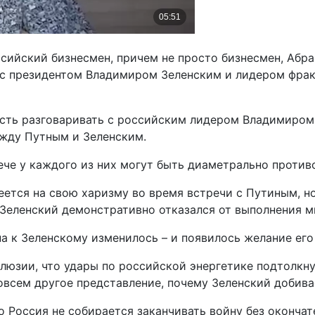
ссийский бизнесмен, причем не просто бизнесмен, Абр
ь с президентом Владимиром Зеленским и лидером фра
сть разговаривать с российским лидером Владимиром 
ежду Путным и Зеленским.
рече у каждого из них могут быть диаметрально проти
деется на свою харизму во время встречи с Путиным, н
 Зеленский демонстративно отказался от выполнения м
а к Зеленскому изменилось – и появилось желание его
ллюзии, что удары по российской энергетике подтолкн
овсем другое представление, почему Зеленский добива
то Россия не собирается заканчивать войну без оконча