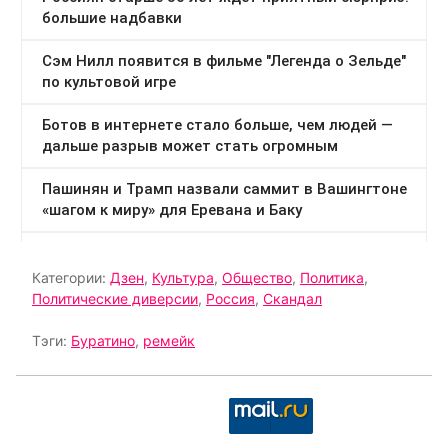
Категории:
Дзен
,
Культура
,
Общество
,
Политика
,
Политические диверсии
,
Россия
,
Скандал
Тэги:
Буратино
,
ремейк