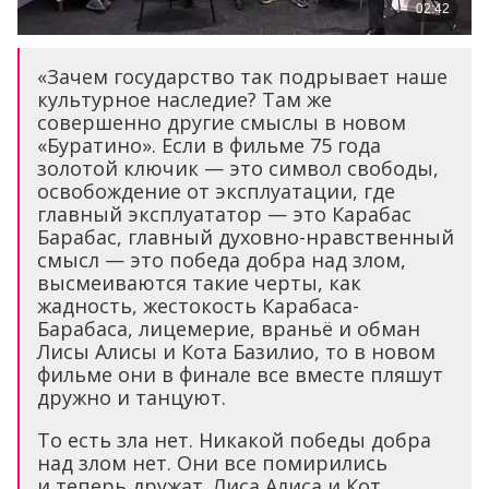
«Зачем государство так подрывает наше
культурное наследие? Там же
совершенно другие смыслы в новом
«Буратино». Если в фильме 75 года
золотой ключик — это символ свободы,
освобождение от эксплуатации, где
главный эксплуататор — это Карабас
Барабас, главный духовно-нравственный
смысл — это победа добра над злом,
высмеиваются такие черты, как
жадность, жестокость Карабаса-
Барабаса, лицемерие, враньё и обман
Лисы Алисы и Кота Базилио, то в новом
фильме они в финале все вместе пляшут
дружно и танцуют.
То есть зла нет. Никакой победы добра
над злом нет. Они все помирились
и теперь дружат. Лиса Алиса и Кот