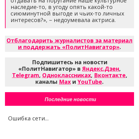
отдавать на поругание наше культурное
наследие-то, в угоду опять какой-то
сиюминутной выгоде и чьих-то личных
интересов?», – недоумевала актриса.
Отблагодарить журналистов за материал
и поддержать «ПолитНавигатор»
.
Подпишитесь на новости
«ПолитНавигатор» в
Яндекс.Дзен
,
Telegram
,
Одноклассниках
,
Вконтакте
,
каналы
Max
и
YouTube
.
Последние новости
Ошибка сети...