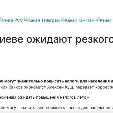
Киеве ожидают резког
е могут значительно повысить налоги для населения
ских банков экономист Алексей Кущ, передаёт корресп
несменам ожидать повышения налогов летом.