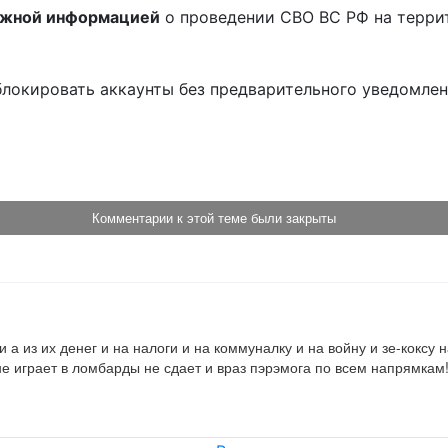
ожной информацией
о проведении СВО ВС РФ на терри
блокировать аккаунты без предварительного уведомле
!
Комментарии к этой теме были закрыты
и а из их денег и на налоги и на коммуналку и на войну и зе-коксу
 не играет в ломбарды не сдает и враз пэрэмога по всем напрямкам