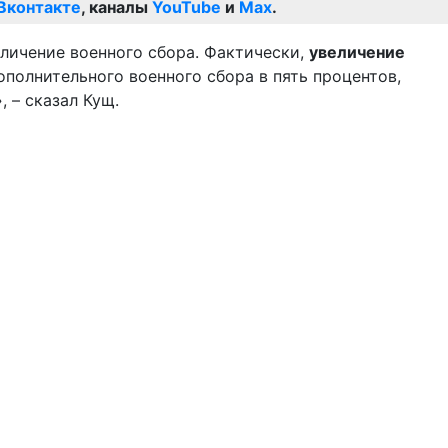
Вконтакте
, каналы
YouTube
и
Max
.
еличение военного сбора. Фактически,
увеличение
ополнительного военного сбора в пять процентов,
 – сказал Кущ.