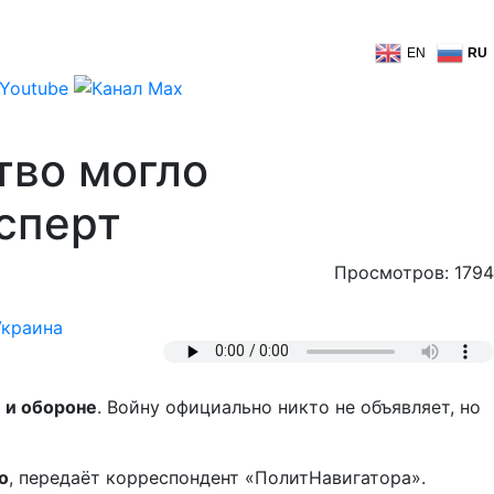
EN
RU
тво могло
ксперт
Просмотров: 1794
Украина
 и обороне
. Войну официально никто не объявляет, но
о
, передаёт корреспондент «ПолитНавигатора».