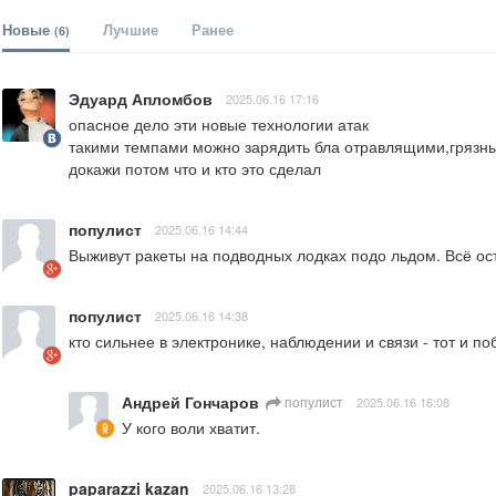
Новые
Лучшие
Ранее
(6)
Эдуард Апломбов
2025.06.16 17:16
опасное дело эти новые технологии атак

такими темпами можно зарядить бла отравлящими,грязны
докажи потом что и кто это сделал
популист
2025.06.16 14:44
Выживут ракеты на подводных лодках подо льдом. Всё ос
популист
2025.06.16 14:38
кто сильнее в электронике, наблюдении и связи - тот и по
Андрей Гончаров
популист
2025.06.16 16:08
У кого воли хватит.
paparazzi kazan
2025.06.16 13:28