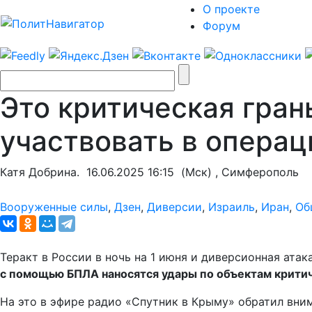
О проекте
Форум
Это критическая гран
участвовать в операц
Катя Добрина.
16.06.2025 16:15
(Мск) , Симферополь
Вооруженные силы
,
Дзен
,
Диверсии
,
Израиль
,
Иран
,
Об
Теракт в России в ночь на 1 июня и диверсионная атак
с помощью БПЛА наносятся удары по объектам крити
На это в эфире радио «Спутник в Крыму» обратил вн