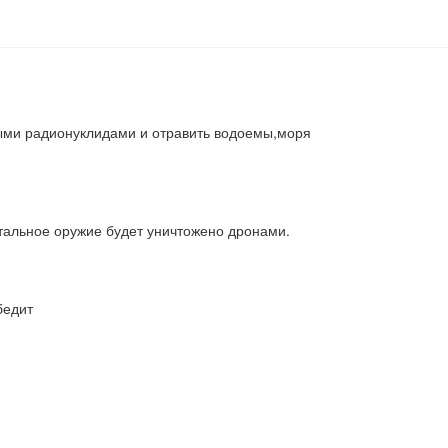
ми радионуклидами и отравить водоемы,моря

тальное оружие будет уничтожено дронами.
бедит