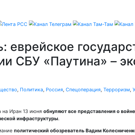
ь: еврейское государс
ии СБУ «Паутина» – э
щество
,
Политика
,
Россия
,
Спецоперация
,
Терроризм
,
а на Иран 13 июня
обнуляют все представления о войне
ческой инфраструктуры
.
имание
политический обозреватель Вадим Колесниченк