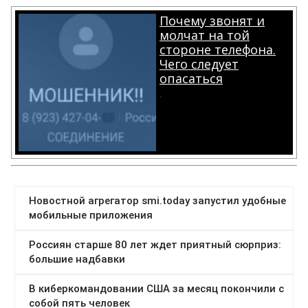
Почему звонят и
молчат на той
стороне телефона.
Чего следует
опасаться
.