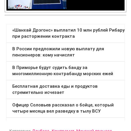
Категории:
Донбасс
,
Компромат
,
Минский процесс
,