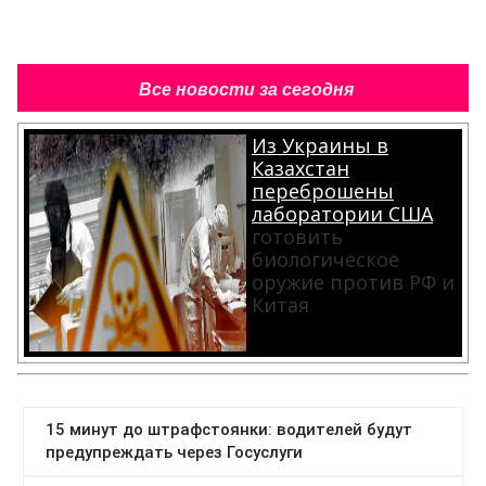
Все новости за сегодня
Из Украины в
Казахстан
переброшены
лаборатории США
готовить
биологическое
оружие против РФ и
Китая