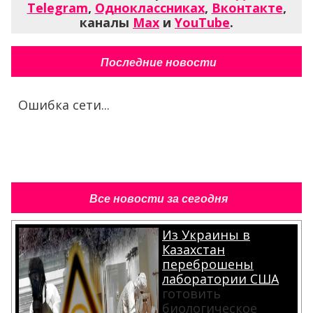
Telegram
,
Одноклассниках
,
Вконтакте
,
каналы
Max
и
YouTube
.
Последние новости
Ошибка сети...
Все новости за сегодня
Из Украины в
Казахстан
переброшены
лаборатории США
готовить
биологическое