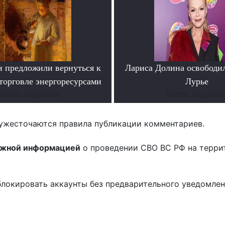
и предложили вернуться к
Лариса Долина освободи
торговле энергоресурсами
Лурье
Читать подробнее
Читать подробне
ужесточаются правила публикации комментариев.
ожной информацией
о проведении СВО ВС РФ на терри
блокировать аккаунты без предварительного уведомле
!