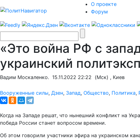
О проекте
Форум
«Это война РФ с запа
украинский политэкс
Вадим Москаленко.
15.11.2022 22:22
(Мск) , Киев
Вооруженные силы
,
Дзен
,
Запад
,
Общество
,
Политика
,
Когда на Западе решат, что нынешний конфликт на Укра
победа России станет вопросом времени.
Об этом говорили участники эфира на украинском кана