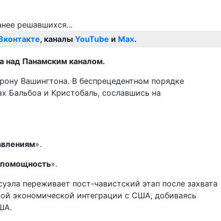
Вконтакте
, каналы
YouTube
и
Max
.
а над Панамским каналом.
орону Вашингтона. В беспрецедентном порядке
ах Бальбоа и Кристобаль, сославшись на
авлениям
».
спомощность
».
суэла переживает пост-чавистский этап после захвата
ной экономической интеграции с США, добиваясь
ША.