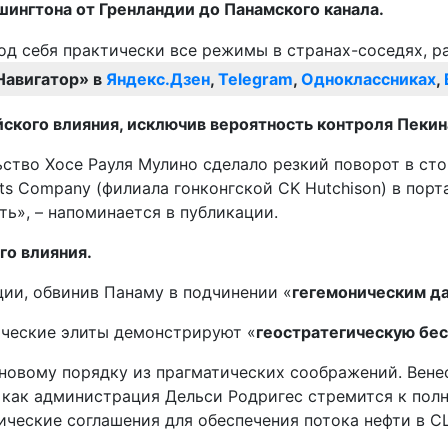
ингтона от Гренландии до Панамского канала.
Навигатор» в
Яндекс.Дзен
,
Telegram
,
Одноклассниках
,
кого влияния, исключив вероятность контроля Пекин
ьство Хосе Рауля Мулино сделало резкий поворот в ст
s Company (филиала гонконгской CK Hutchison) в порт
ь», – напоминается в публикации.
го влияния.
ции, обвинив Панаму в подчинении «
гегемоническим д
ические элиты демонстрируют «
геостратегическую бе
 новому порядку из прагматических соображений. Вене
я как администрация Дельси Родригес стремится к пол
ические соглашения для обеспечения потока нефти в С