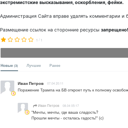
экстремистские высказывания, оскорбления, фейки.
Администрация Сайта вправе удалять комментарии и 
Размещение ссылок на сторонние ресурсы
запрещено
/
1
1
Новые
Лучшие
Ранее
(3)
Иван Петров
07.04 20:11
Поражение Трампа на БВ откроет путь к полному освобо
Иван Петров
08.04 05:17
"Мечты, мечты, где ваша сладость?

Прошли мечты - осталась гадость!" (с)