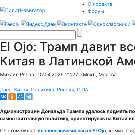
О проекте
Форум
El Ojo: Трамп давит 
Китая в Латинской А
Михаил Рябов.
07.04.2026 22:27
(Мск) , Москва
Дзен
,
Китай
,
Политика
,
Россия
,
США
Администрации Дональда Трампа удалось подмять по
самостоятельную политику, ориентируясь на Китай ил
Об этом пишет
испаноязычный канал El Ojo
, комменти