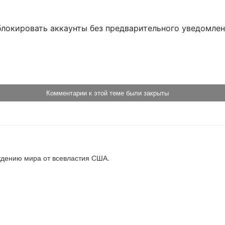
блокировать аккаунты без предварительного уведомле
!
Комментарии к этой теме были закрыты
ждению мира от всевластия США.