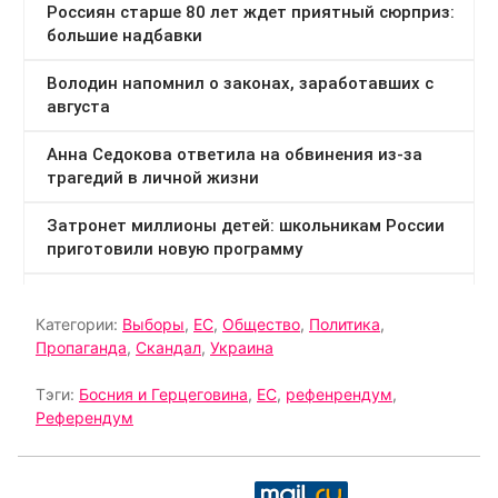
Категории:
Выборы
,
ЕС
,
Общество
,
Политика
,
Пропаганда
,
Скандал
,
Украина
Тэги:
Босния и Герцеговина
,
ЕС
,
рефенрендум
,
Референдум