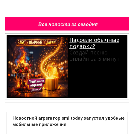
Все новости за сегодня
Надоели обычные
подарки?
Создай песню
онлайн за 5 минут