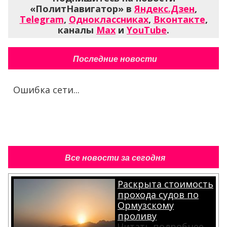
«ПолитНавигатор» в
Яндекс.Дзен
,
Telegram
,
Одноклассниках
,
Вконтакте
,
каналы
Max
и
YouTube
.
Последние новости
Ошибка сети...
Все новости за сегодня
Раскрыта стоимость
прохода судов по
Ормузскому
проливу
Читать подробнее