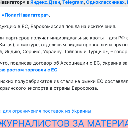
Навигатор» в
Яндекс.Дзен
,
Telegram
,
Одноклассниках
,
т
«ПолитНавигатора»
.
дукцию в ЕС, Еврокомиссия пошла на исключения.
ан-партнеров получат индивидуальные квоты – для РФ 
Китая), арматуре, отдельным видам проволоки и прутк
 Индию, Сербию, Украину, Тайвань и Турцию», – говор
что, подписав договор об Ассоциации с ЕС, Украина з
рю ростом торговли с ЕС
.
инских полуфабрикатов из стали на рынки ЕС составля
украинского экспорта в страны Евросоюза.
ь
 для ограничения поставок из Украины
ЖУРНАЛИСТОВ ЗА МАТЕРИ