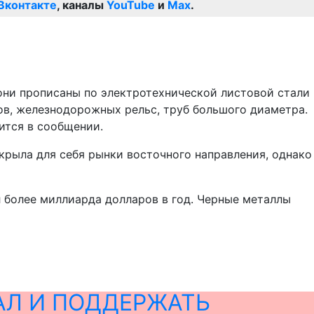
Вконтакте
, каналы
YouTube
и
Max
.
они прописаны по электротехнической листовой стали
ов, железнодорожных рельс, труб большого диаметра.
ится в сообщении.
акрыла для себя рынки восточного направления, однако
л более миллиарда долларов в год. Черные металлы
АЛ И ПОДДЕРЖАТЬ