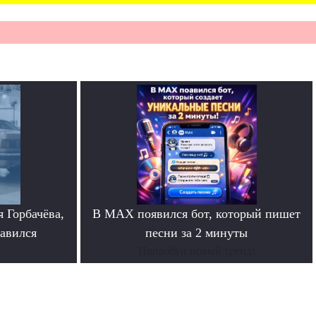
 Горбачёва,
В MAX появился бот, который пишет
равился
песни за 2 минуты
Попробуй новый тренд!