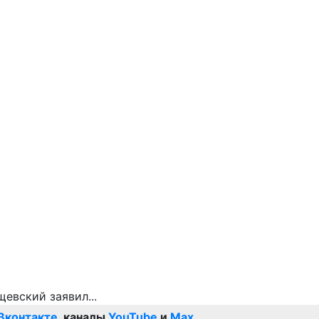
Вконтакте
, каналы
YouTube
и
Max
.