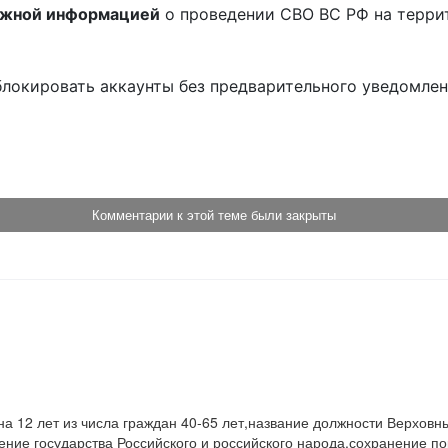
ожной информацией
о проведении СВО ВС РФ на терри
блокировать аккаунты без предварительного уведомле
!
Комментарии к этой теме были закрыты
а 12 лет из числа граждан 40-65 лет,название должности Верховны
ие государства Российского и российского народа,сохранение пор