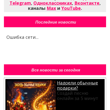
Telegram
,
Одноклассниках
,
Вконтакте
,
каналы
Max
и
YouTube
.
Последние новости
Ошибка сети...
Все новости за сегодня
Надоели обычные
подарки?
Создай песню
онлайн за 5 минут