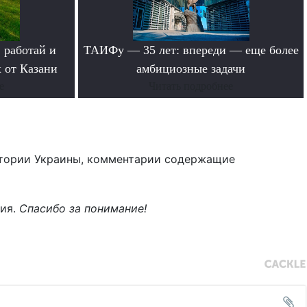
 работай и
ТАИФу — 35 лет: впереди — еще более
 от Казани
амбициозные задачи
е
Читать подробнее
тории Украины, комментарии содержащие
ния.
Спасибо за понимание!