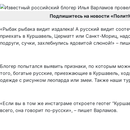
Подпишитесь на новости «Полит
«Рыбак рыбака видит издалека! А русский видит сооте
приехать в Куршавель, Церматт или Санкт-Мориц, надо
подруги, сучки, захлебнулись ядовитой слюной!» – пи
Блогер попытался выявить признаки, по которым можно
того, богатые русские, приезжающие в Куршавель, хо
одежде с рисунком леопарда или змеи. Также наши ту
«Если вы в том же инстаграме откроете геотег “Куршав
всего, она говорит по-русски», – пишет Варламов.