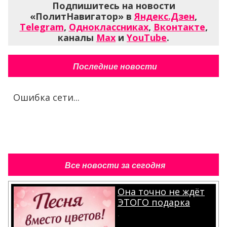
Подпишитесь на новости
«ПолитНавигатор» в
Яндекс.Дзен
,
Telegram
,
Одноклассниках
,
Вконтакте
,
каналы
Max
и
YouTube
.
Последние новости
Ошибка сети...
Все новости за сегодня
Она точно не ждёт
ЭТОГО подарка
.