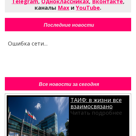
Telegram
,
Одноклассниках
,
Вконтакте
,
каналы
Max
и
YouTube
.
Последние новости
Ошибка сети...
Все новости за сегодня
ТАИФ: в жизни все
взаимосвязано
Читать подробнее