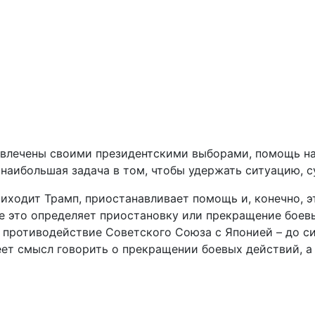
лечены своими президентскими выборами, помощь на ур
наибольшая задача в том, чтобы удержать ситуацию, с
риходит Трамп, приостанавливает помощь и, конечно, э
се это определяет приостановку или прекращение боев
ь противодействие Советского Союза с Японией – до с
т смысл говорить о прекращении боевых действий, а э