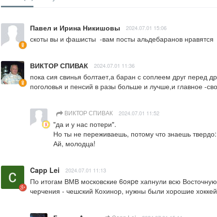
Павел и Ирина Никишовы
2024.07.01 15:06
скоты вы и фашисты  -вам посты альдебаранов нравятся
ВИКТОР СПИВАК
2024.07.01 11:36
пока сия свинья болтает,а баран с соплеем друг перед др
поголовья и пенсий в разы больше и лучше,и главное -сво
ВИКТОР СПИВАК
2024.07.01 11:52
"да и у нас потери".

Но ты не переживаешь, потому что знаешь твердо:
Ай, молодца!
Capp Lei
2024.07.01 11:13
По итогам ВМВ московские 6oяpe хапнули всю Восточную 
черчения - чешский Кохинор, нужны были хорошие хоккейн