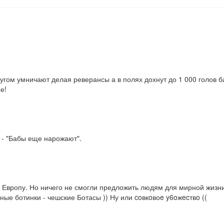
угом умничают делая реверансы а в полях дохнут до 1 000 голов бан
е!
 - "Бабы еще нарожают".

Европу. Но ничего не смогли предложить людям для мирной жизни
ые ботинки - чешские Ботасы )) Ну или coвкoвоe y6oжecтвo ((