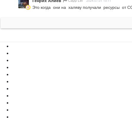
Генрих Алиев
Capp Lei
2024.07.01 15:11
Это когда  они на  халяву получали  ресурсы  от 