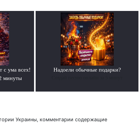
т с ума всех!
Надоели обычные подарки?
 2 минуты
Создай песню онлайн за 5 минут
тории Украины, комментарии содержащие