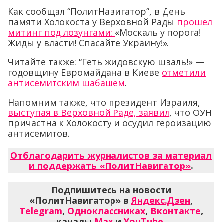
Как сообщал “ПолитНавигатор”, в День
памяти Холокоста у Верховной Рады
прошел
митинг под лозунгами:
«Москаль у порога!
Жиды у власти! Спасайте Украину!».
Читайте также: “Геть жидовскую шваль!» —
годовщину Евромайдана в Киеве
отметили
антисемитским шабашем
.
Напомним также, что президент Израиля,
выступая в Верховной Раде, заявил
, что ОУН
причастна к Холокосту и осудил героизацию
антисемитов.
Отблагодарить журналистов за материал
и поддержать «ПолитНавигатор»
.
Подпишитесь на новости
«ПолитНавигатор» в
Яндекс.Дзен
,
Telegram
,
Одноклассниках
,
Вконтакте
,
каналы
Max
и
YouTube
.