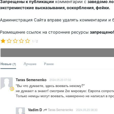
Запрещены к публикации
комментарии с
заведомо л
экстремистские высказывания, оскорбления, фейки.
Администрация Сайта вправе удалять комментарии и 
Размещение ссылок на сторонние ресурсы
запрещено
/
1
2
Новые
Лучшие
Ранее
(7)
Taras Semenenko
2024.05.23 07:02
"Вы что думаете, здесь воевать некому?"

не думают а знают! смотрим 2ю мировую: Европа сопроти
Только немцы могут воевать, намеренно не написал в про
Vadim D
Taras Semenenko
2024.05.23 08:30