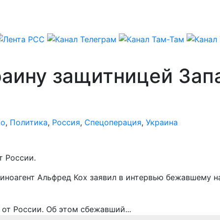
раину защитницей Запа
во
,
Политика
,
Россия
,
Спецоперация
,
Украина
т России.
иноагент Альфред Кох заявил в интервью бежавшему н