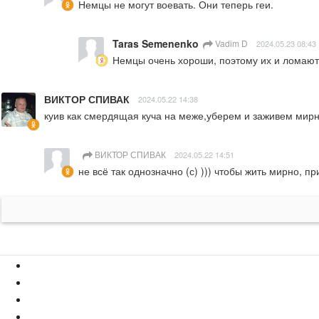
Немцы не могут воевать. Они теперь геи.
Taras Semenenko
Vadim D
2024.05.23 08:43
Немцы очень хороши, поэтому их и ломают 
ВИКТОР СПИВАК
2024.05.22 14:38
куив как смердящая куча на меже,уберем и заживем мирн
ВИКТОР СПИВАК
2024.05.22 14:51
не всё так однозначно (с) ))) чтобы жить мирно, п