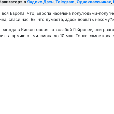
Навигатор» в
Яндекс.Дзен
,
Telegram
,
Одноклассниках
,
м вся Европа. Что, Европа населена полулюдьми-полупч
на, спаси нас. Вы что думаете, здесь воевать некому?»,
 «когда в Киеве говорят о «слабой Гейропе», они разг
икта армию от миллиона до 10 млн. То же самое касает