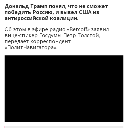
Дональд Трамп понял, что не сможет
победить Россию, и вывел США из
антироссийской коалиции.
Об этом в эфире радио «Bercoff» заявил
вице-спикер Госдумы Петр Толстой,
передаёт корреспондент
«ПолитНавигатора».