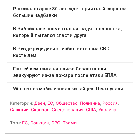
Категории:
Дзен
,
ЕС
,
Общество
,
Политика
,
Россия
,
Санкции
,
Скандал
,
Спецоперация
,
США
,
Украина
Тэги:
ЕС
,
Санкции
,
СВО
,
Трамп