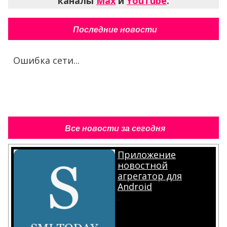
каналы
Max
и
YouTube
.
Последние новости
Ошибка сети...
Все новости за сегодня
Приложение
новостной
агрегатор для
Android
.