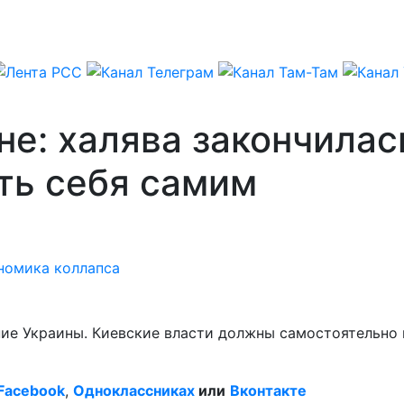
е: халява закончилась
ть себя самим
номика коллапса
е Украины. Киевские власти должны самостоятельно н
Facebook
,
Одноклассниках
или
Вконтакте