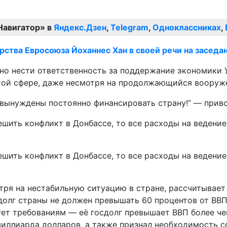
Навигатор» в
Яндекс.Дзен
,
Telegram
,
Одноклассниках
,
рства Евросоюза Йоханнес Хан в своей речи на заседа
чно нести ответственность за поддержание экономики 
той сфере, даже несмотря на продолжающийся вооруж
вынуждены постоянно финансировать страну!” — привод
ешить конфликт в Донбассе, то все расходы на ведение
ешить конфликт в Донбассе, то все расходы на ведение
я на нестабильную ситуацию в стране, рассчитывает в
долг страны не должен превышать 60 процентов от ВВ
вует требованиям — её госдолг превышает ВВП более че
миллиарда долларов, а также признал необходимость с