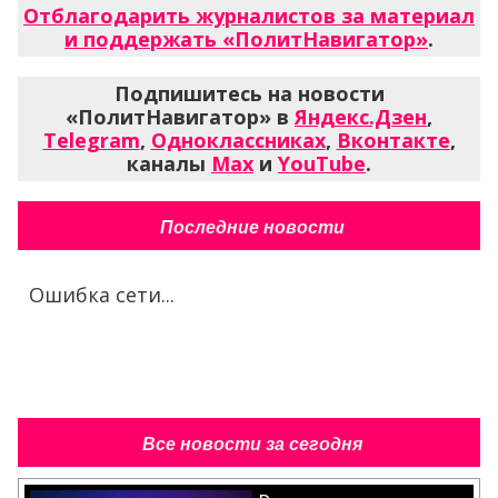
Отблагодарить журналистов за материал
и поддержать «ПолитНавигатор»
.
Подпишитесь на новости
«ПолитНавигатор» в
Яндекс.Дзен
,
Telegram
,
Одноклассниках
,
Вконтакте
,
каналы
Max
и
YouTube
.
Последние новости
Ошибка сети...
Все новости за сегодня