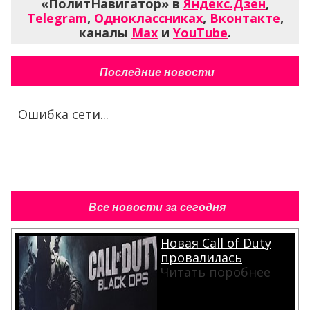
«ПолитНавигатор» в
Яндекс.Дзен
,
Telegram
,
Одноклассниках
,
Вконтакте
,
каналы
Max
и
YouTube
.
Последние новости
Ошибка сети...
Все новости за сегодня
Новая Call of Duty
провалилась
Читать поробнее