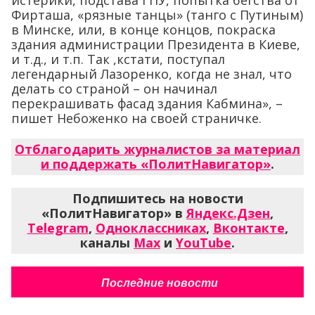
истерики, подстава ГПУ, попытка бегства от
Фирташа, «рязные танцы» (танго с Путиным)
в Минске, или, в конце концов, покраска
здания администрации Президента в Киеве,
и т.д., и т.п. Так ,кстати, поступал
легендарный Лазоренко, когда не знал, что
делать со страной – он начинал
перекрашивать фасад здания Кабмина», –
пишет Небоженко на своей страничке.
Отблагодарить журналистов за материал
и поддержать «ПолитНавигатор»
.
Подпишитесь на новости
«ПолитНавигатор» в
Яндекс.Дзен
,
Telegram
,
Одноклассниках
,
Вконтакте
,
каналы
Max
и
YouTube
.
Последние новости