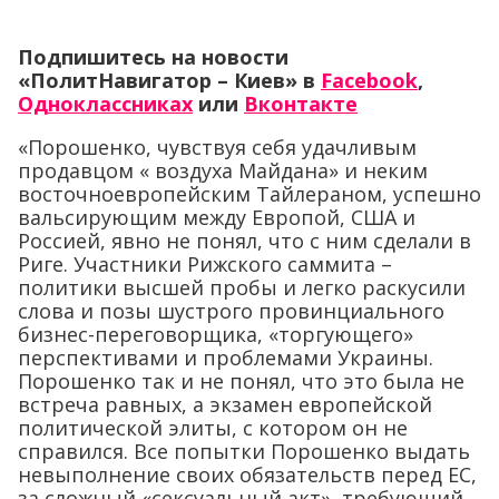
Подпишитесь на новости
«ПолитНавигатор – Киев» в
Facebook
,
Одноклассниках
или
Вконтакте
«
Порошенко, чувствуя себя удачливым
продавцом « воздуха Майдана» и неким
восточноевропейским Тайлераном, успешно
вальсирующим между Европой, США и
Россией, явно не понял, что с ним сделали в
Риге. Участники Рижского саммита –
политики высшей пробы и легко раскусили
слова и позы шустрого провинциального
бизнес-переговорщика, «торгующего»
перспективами и проблемами Украины.
Порошенко так и не понял, что это была не
встреча равных, а экзамен европейской
политической элиты, с котором он не
справился. Все попытки Порошенко выдать
невыполнение своих обязательств перед ЕС,
за сложный «сексуальный акт», требующий