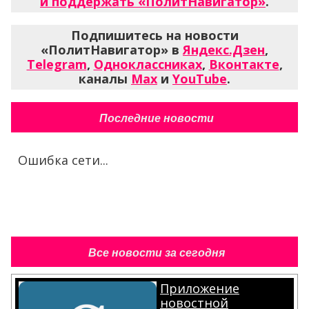
и поддержать «ПолитНавигатор»
.
Подпишитесь на новости
«ПолитНавигатор» в
Яндекс.Дзен
,
Telegram
,
Одноклассниках
,
Вконтакте
,
каналы
Max
и
YouTube
.
Последние новости
Ошибка сети...
Все новости за сегодня
Приложение
новостной