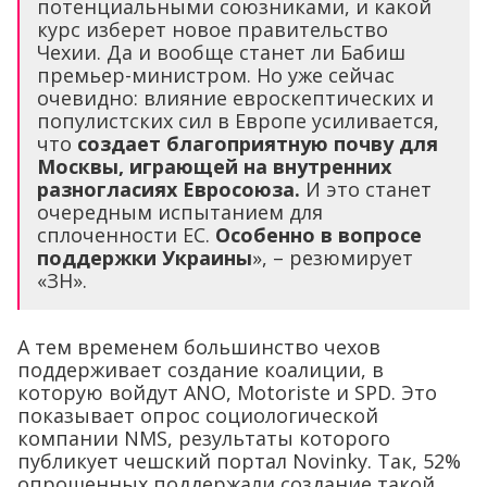
потенциальными союзниками, и какой
курс изберет новое правительство
Чехии. Да и вообще станет ли Бабиш
премьер-министром. Но уже сейчас
очевидно: влияние евроскептических и
популистских сил в Европе усиливается,
что
создает благоприятную почву для
Москвы, играющей на внутренних
разногласиях Евросоюза.
И это станет
очередным испытанием для
сплоченности ЕС.
Особенно в вопросе
поддержки Украины
», – резюмирует
«ЗН».
А тем временем большинство чехов
поддерживает создание коалиции, в
которую войдут АNO, Motoristе и SPD. Это
показывает опрос социологической
компании NMS, результаты которого
публикует чешский портал Novinky. Так, 52%
опрошенных поддержали создание такой