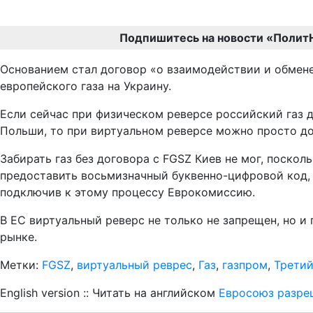
Подпишитесь на новости «Полит
Основанием стал договор «о взаимодействии и обмен
европейского газа на Украину.
Если сейчас при физическом реверсе российский газ д
Польши, то при виртуальном реверсе можно просто дог
Забирать газ без договора с FGSZ Киев не мог, поско
предоставить восьмизначный буквенно-цифровой код, 
подключив к этому процессу Еврокомиссию.
В ЕС виртуальный реверс не только не запрещен, но и
рынке.
Метки:
FGSZ
,
виртуальный реврес
,
Газ
,
газпром
,
Третий
English version :: Читать на английском
Евросоюз разреш