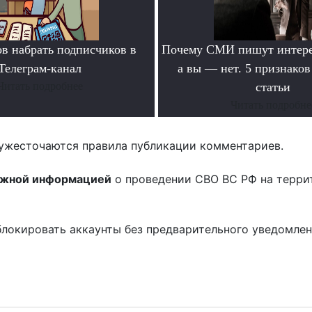
ов набрать подписчиков в
Почему СМИ пишут интере
Телеграм-канал
а вы — нет. 5 признако
Читать подробнее
статьи
Читать подробне
ужесточаются правила публикации комментариев.
ожной информацией
о проведении СВО ВС РФ на терри
блокировать аккаунты без предварительного уведомле
!